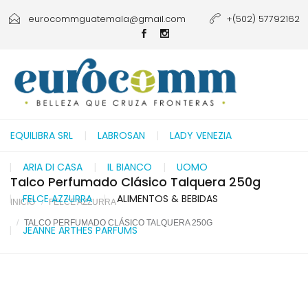
eurocommguatemala@gmail.com
+(502) 57792162
EQUILIBRA SRL
LABROSAN
LADY VENEZIA
ARIA DI CASA
IL BIANCO
UOMO
Talco Perfumado Clásico Talquera 250g
FELCE AZZURRA
ALIMENTOS & BEBIDAS
INICIO
FELCE AZZURRA
TALCO PERFUMADO CLÁSICO TALQUERA 250G
JEANNE ARTHES PARFUMS