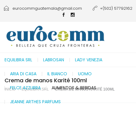
eurocommguatemala@gmail.com
+(502) 57792162
EQUILIBRA SRL
LABROSAN
LADY VENEZIA
ARIA DI CASA
IL BIANCO
UOMO
Crema de manos Karité 100ml
FELCE AZZURRA
ALIMENTOS & BEBIDAS
INICIO
EQUILIBRA SRL
CREMA DE MANOS KARITÉ 100ML
JEANNE ARTHES PARFUMS