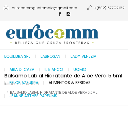
eurocommguatemala@gmail.com
+(502) 57792162
EQUILIBRA SRL
LABROSAN
LADY VENEZIA
ARIA DI CASA
IL BIANCO
UOMO
Balsamo Labial Hidratante de Aloe Vera 5.5ml
FELCE AZZURRA
ALIMENTOS & BEBIDAS
INICIO
LABROSAN
BALSAMO LABIAL HIDRATANTE DE ALOE VERA 5.5ML
JEANNE ARTHES PARFUMS